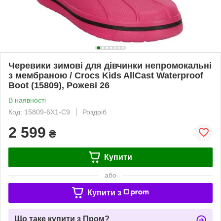
Черевики зимові для дівчинки непромокальні
з мембраною / Crocs Kids AllCast Waterproof
Boot (15809), Рожеві 26
В наявності
Код: 15809-6X1-C9
Роздріб
2 599
₴
Купити
або
Купити з
Що таке купити з Пром?