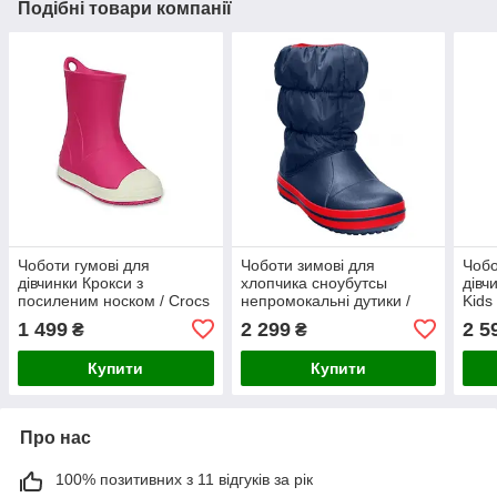
Подібні товари компанії
Чоботи гумові для
Чоботи зимові для
Чобо
дівчинки Крокси з
хлопчика сноубутсы
дівч
посиленим носком / Crocs
непромокальні дутики /
Kids
Kids Bump It Rain Boot
Crocs Kids Winter Puff Boot
Boot
1 499
2 299
2 5
₴
₴
(203515), Рожеві 28 (C11)
(14613), Темно-сині
33
Купити
Купити
Про нас
100% позитивних з 11 відгуків за рік