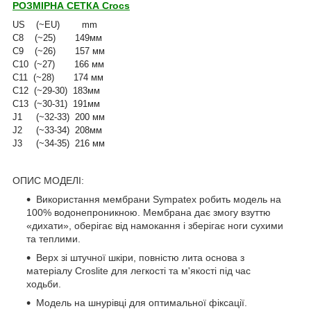
РОЗМІРНА СЕТКА Crocs
US (~EU) mm
C8 (~25) 149мм
C9 (~26) 157 мм
C10 (~27) 166 мм
C11 (~28) 174 мм
C12 (~29-30) 183мм
C13 (~30-31) 191мм
J1 (~32-33) 200 мм
J2 (~33-34) 208мм
J3 (~34-35) 216 мм
ОПИС МОДЕЛІ:
Використання мембрани Sympatex робить модель на
100% водонепроникною. Мембрана дає змогу взуттю
«дихати», оберігає від намокання і зберігає ноги сухими
та теплими.
Верх зі штучної шкіри, повністю лита основа з
матеріалу Croslite для легкості та м'якості під час
ходьби.
Модель на шнурівці для оптимальної фіксації.