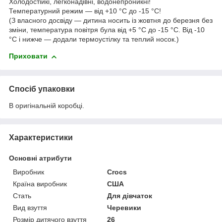
Холодостійкі, легконадівні, водонепроникні!
Температурний режим — від +10 °C до -15 °C!
(З власного досвіду — дитина носить із жовтня до березня без
зміни, температура повітря була від +5 °C до -15 °C. Від -10
°C і нижче — додали термоустілку та теплий носок.)
Приховати
Спосіб упаковки
В оригінальній коробці.
Характеристики
Основні атрибути
Виробник
Crocs
Країна виробник
США
Стать
Для дівчаток
Вид взуття
Черевики
Розмір дитячого взуття
26