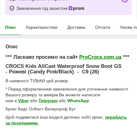
Замовлення під захистом
Опис
Характеристики
Доставка
Оплата
Умови п
Опис
*** Ласкаво просимо на сайт
ProCrocs.com.ua
***
CROCS Kids AllCast Waterproof Snow Boot GS
-
Рожеві (Candy Pink/Black) - C9 (26)
В наявності ТІЛЬКИ цей розмір.
* Перед оформленням замовлення для уточнення наявності
Вашого розміру та вимірів Ви можете написати
нам в
Viber
або
Telegram
або
WhatsApp
.
Крокс Кидс ОлКаст Ватерпроф Бут
Щоб подивитися інші моделі дитячих чобіт крокс,
перейдіть
за посиланням.