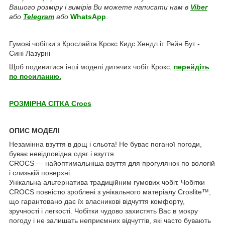
Вашого розміру і вимірів Ви можете написати нам в
Viber
або
Telegram
або
WhatsApp
.
Гумові чобітки з Крослайта Крокс Кидс Хендл іт Рейн Бут -
Сині Лазурні
Щоб подивитися інші моделі дитячих чобіт Крокс,
перейдіть
по посиланню.
РОЗМІРНА СІТКА Crocs
ОПИС МОДЕЛІ
Незамінна взуття в дощ і сльота! Не буває поганої погоди,
буває невідповідна одяг і взуття.
CROCS ― найоптимальніша взуття для прогулянок по вологій
і слизькій поверхні.
Унікальна альтернатива традиційним гумових чобіт. Чобітки
CROCS повністю зроблені з унікального матеріалу Croslite™,
що гарантовано дає їх власникові відчуття комфорту,
зручності і легкості. Чобітки чудово захистять Вас в мокру
погоду і не залишать неприємних відчуттів, які часто бувають