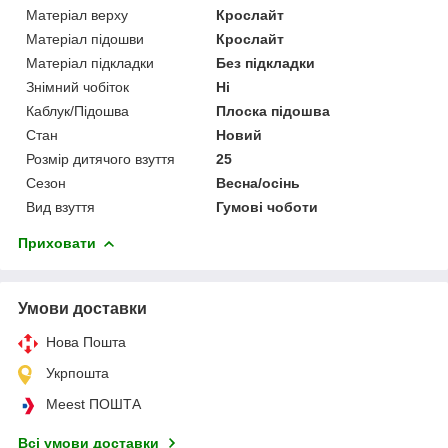
Матеріал верху
Крослайт
Матеріал підошви
Крослайт
Матеріал підкладки
Без підкладки
Знімний чобіток
Ні
Каблук/Підошва
Плоска підошва
Стан
Новий
Розмір дитячого взуття
25
Сезон
Весна/осінь
Вид взуття
Гумові чоботи
Приховати
Умови доставки
Нова Пошта
Укрпошта
Meest ПОШТА
Всі умови доставки