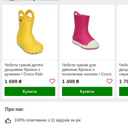
Чоботи гумові дитячі
Чоботи гумові для
Чобо
дощовики Крокси з
дівчинки Крокси з
дощо
ручками / Crocs Kids
посиленим носком / Crocs
смуж
Handle It Rain Boot
Kids Bump It Rain Boot
Croc
1 699
1 499
1 7
₴
₴
(12803), Жовті
(203515), Рожеві 28 (C11)
(205
Купити
Купити
Про нас
100% позитивних з 11 відгуків за рік