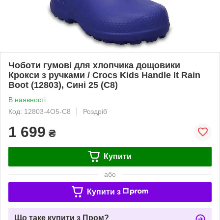
Чоботи гумові для хлопчика дощовики
Крокси з ручками / Crocs Kids Handle It Rain
Boot (12803), Сині 25 (C8)
В наявності
Код: 12803-4O5-C8
Роздріб
1 699
₴
Купити
або
Купити з
Що таке купити з Пром?