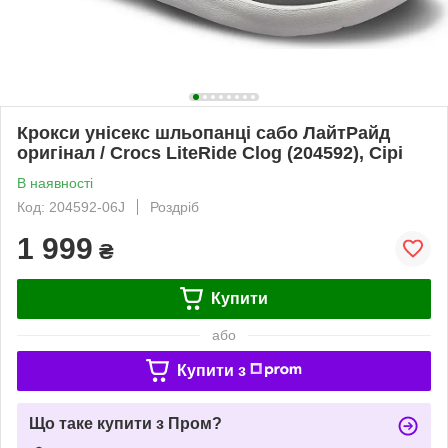
Крокси унісекс шльопанці сабо ЛайтРайд
оригінал / Crocs LiteRide Clog (204592), Сірі
В наявності
Код: 204592-06J
Роздріб
1 999
₴
Купити
або
Купити з
Що таке купити з Пром?