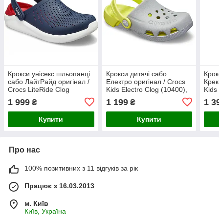
Крокси унісекс шльопанці
Крокси дитячі сабо
Крок
сабо ЛайтРайд оригінал /
Електро оригінал / Crocs
Крек
Crocs LiteRide Clog
Kids Electro Clog (10400),
Kids
(204592), Сині
Сірі 28-29
(109
1 999
1 199
1 3
₴
₴
Купити
Купити
Про нас
100% позитивних з 11 відгуків за рік
Працює з 16.03.2013
м. Київ
Київ, Україна