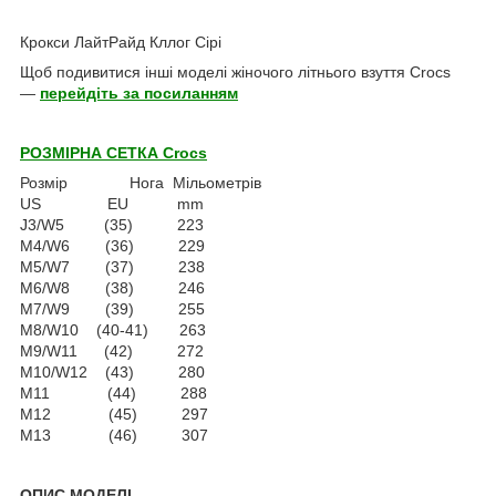
Крокси ЛайтРайд Кллог Сірі
Щоб подивитися інші моделі жіночого літнього взуття Crocs
—
перейдіть за посиланням
РОЗМІРНА СЕТКА Crocs
Розмір Нога Мільометрів
US EU mm
J3/W5 (35) 223
M4/W6 (36) 229
M5/W7 (37) 238
M6/W8 (38) 246
M7/W9 (39) 255
M8/W10 (40-41) 263
M9/W11 (42) 272
M10/W12 (43) 280
M11 (44) 288
M12 (45) 297
M13 (46) 307
ОПИС МОДЕЛІ