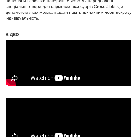
по вологій і слизькій поверхні. В чоботях передбачені
спеціальні отвори для фірмових аксесуарів Crocs Jibbits, з
допомогою яких можна надати навіть звичайним чобіт яскраву
індивідуальність.
ВІДЕО