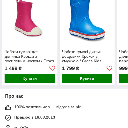
Чоботи гумові для
Чоботи гумові дитячі
Чобо
дівчинки Крокси з
дощовики Крокси з
дівч
посиленим носком / Crocs
смужкою / Crocs Kids
перл
Kids Bump It Rain Boot
Crocband Rain Boot
Well
1 499
1 799
999
₴
₴
(203515), Рожеві 28 (C11)
(205827), Блакитні
Роже
Купити
Купити
Про нас
100% позитивних з 11 відгуків за рік
Працює з 16.03.2013
м. Київ