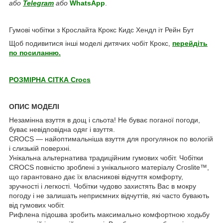
або
Telegram
або
WhatsApp
.
Гумові чобітки з Крослайта Крокс Кидс Хендл іт Рейн Бут
Щоб подивитися інші моделі дитячих чобіт Крокс,
перейдіть
по посиланню.
РОЗМІРНА СІТКА Crocs
ОПИС МОДЕЛІ
Незамінна взуття в дощ і сльота! Не буває поганої погоди,
буває невідповідна одяг і взуття.
CROCS ― найоптимальніша взуття для прогулянок по вологій
і слизькій поверхні.
Унікальна альтернатива традиційним гумових чобіт. Чобітки
CROCS повністю зроблені з унікального матеріалу Croslite™,
що гарантовано дає їх власникові відчуття комфорту,
зручності і легкості. Чобітки чудово захистять Вас в мокру
погоду і не залишать неприємних відчуттів, які часто бувають
від гумових чобіт.
Рифлена підошва зробить максимально комфортною ходьбу